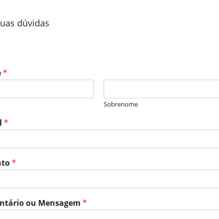
suas dúvidas
e
*
Sobrenome
l
*
nto
*
ntário ou Mensagem
*