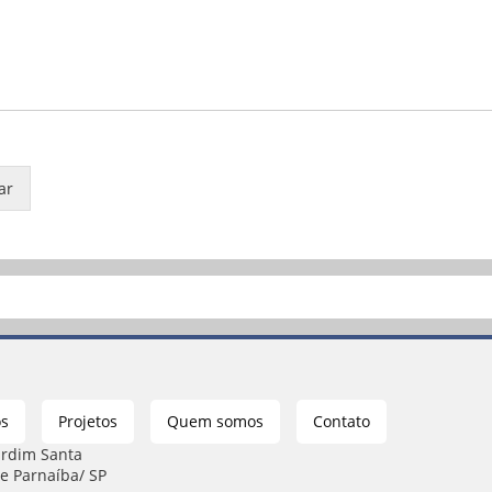
ar
os
Projetos
Quem somos
Contato
ardim Santa
e Parnaíba/ SP