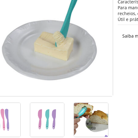
Caracterís
Para manu
recheios, 
Útil e prát
Saiba m