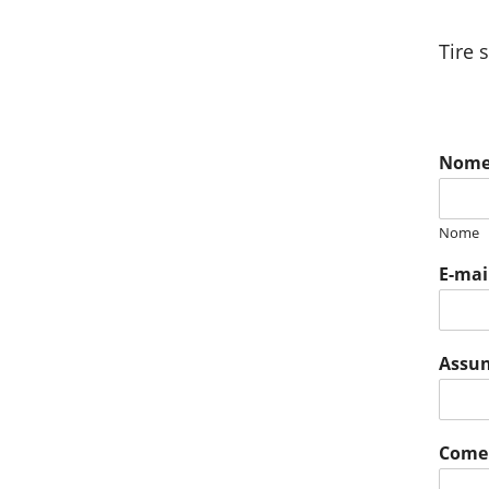
Tire 
Nom
Nome
E-mai
Assu
Come