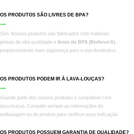
OS PRODUTOS SÃO LIVRES DE BPA?
Sim. Nossos produtos são fabricados com matérias-
primas de alta qualidade e
livres de BPA (Bisfenol A)
,
proporcionando mais segurança para o uso doméstico.
OS PRODUTOS PODEM IR À LAVA-LOUÇAS?
Grande parte dos nossos produtos é compatível com
lava-louças. Consulte sempre as informações da
embalagem ou do produto para verificar essa indicação.
OS PRODUTOS POSSUEM GARANTIA DE QUALIDADE?