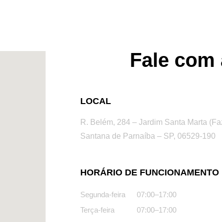
Fale com 
LOCAL
R. Belém, 284 – Jardim Santa Marta (Fa
Santana de Parnaíba – SP, 06529-190
HORÁRIO DE FUNCIONAMENTO
Segunda-feira
07:00–17:00
Terça-feira
07:00–17:00