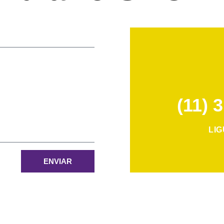
(11) 
LI
ENVIAR