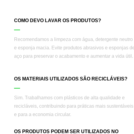
COMO DEVO LAVAR OS PRODUTOS?
Recomendamos a limpeza com água, detergente neutro
e esponja macia. Evite produtos abrasivos e esponjas d
aço para preservar o acabamento e aumentar a vida útil.
OS MATERIAIS UTILIZADOS SÃO RECICLÁVEIS?
Sim. Trabalhamos com plásticos de alta qualidade e
recicláveis, contribuindo para práticas mais sustentáveis
e para a economia circular.
OS PRODUTOS PODEM SER UTILIZADOS NO