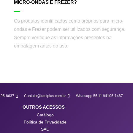
MICRO-ONDAS E FREZER?
Os produtos identificados como próprios para micro-
ondas e Frezer podem ser utilizados com segurança.
Sempre verifique as informações presentes na
embalagem antes do uso.
3195-8637
Contato@lumiplas.com.br
Whatsapp 55 11 94105-1467
OUTROS ACESSOS
Catálogo
Política de Privacidade
SAC